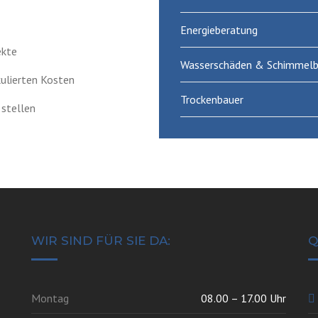
Energieberatung
ekte
Wasserschäden & Schimmelb
kulierten Kosten
Trockenbauer
 stellen
WIR SIND FÜR SIE DA:
Q
Montag
08.00 – 17.00 Uhr