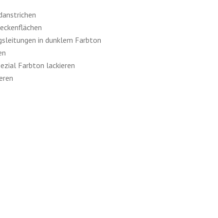
danstrichen
eckenflächen
sleitungen in dunklem Farbton
en
zial Farbton lackieren
eren