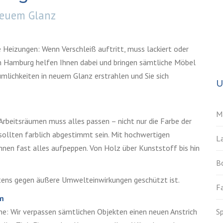
neuem Glanz
 Heizungen: Wenn Verschleiß auftritt, muss lackiert oder
en Hamburg helfen Ihnen dabei und bringen sämtliche Möbel
lichkeiten in neuem Glanz erstrahlen und Sie sich
U
M
Arbeitsräumen muss alles passen – nicht nur die Farbe der
ollten farblich abgestimmt sein. Mit hochwertigen
La
nnen fast alles aufpeppen. Von Holz über Kunststoff bis hin
B
estens gegen äußere Umwelteinwirkungen geschützt ist.
F
um
ne: Wir verpassen sämtlichen Objekten einen neuen Anstrich
S