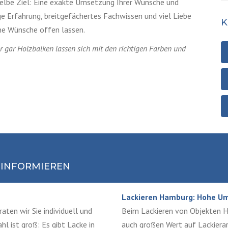
elbe Ziel: Eine exakte Umsetzung Ihrer Wünsche und
ge Erfahrung, breitgefächertes Fachwissen und viel Liebe
K
ine Wünsche offen lassen.
 gar Holzbalken lassen sich mit den richtigen Farben und
 INFORMIEREN
Lackieren Hamburg: Hohe Um
aten wir Sie individuell und
Beim Lackieren von Objekten Ha
hl ist groß: Es gibt Lacke in
auch großen Wert auf Lackierarb