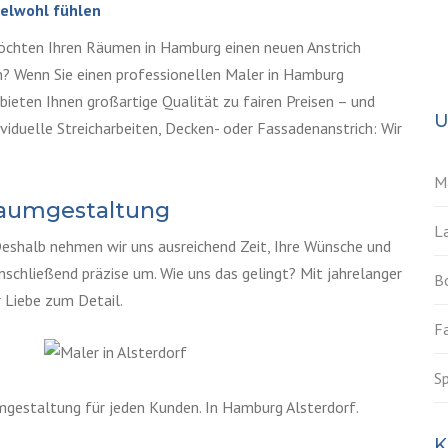
delwohl fühlen
möchten Ihren Räumen in Hamburg einen neuen Anstrich
en? Wenn Sie einen professionellen Maler in Hamburg
r bieten Ihnen großartige Qualität zu fairen Preisen – und
U
viduelle Streicharbeiten, Decken- oder Fassadenanstrich: Wir
M
Raumgestaltung
La
Deshalb nehmen wir uns ausreichend Zeit, Ihre Wünsche und
schließend präzise um. Wie uns das gelingt? Mit jahrelanger
B
 Liebe zum Detail.
F
S
mgestaltung für jeden Kunden. In Hamburg Alsterdorf.
K