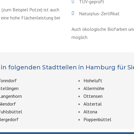
TÜV-geprüft
(zum Beispiel Putze) ist auch
Naturplus-Zertifikat
t eine hohe Flächenleistung bei
Auch ökologische Biofarben und
möglich.
in folgenden Stadtteilen in Hamburg für Si
Tonndorf
Hoheluft
Stellingen
Allermöhe
Langenhorn
Ottensen
Niendorf
Alstertal
Fuhlsbüttel
Altona
Bergedorf
Poppenbüttel